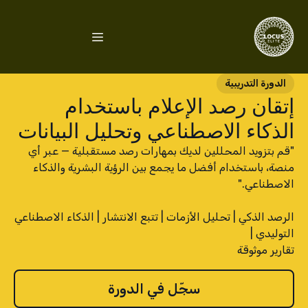
الدورة التدريبية
إتقان رصد الإعلام باستخدام
الذكاء الاصطناعي وتحليل البيانات
"قم بتزويد المحللين لديك بمهارات رصد مستقبلية — عبر أي
منصة، باستخدام أفضل ما يجمع بين الرؤية البشرية والذكاء
الرصد الذكي | تحليل الأزمات | تتبع الانتشار | الذكاء الاصطناعي
تقارير موثوقة
سجّل في الدورة